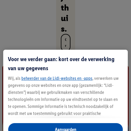
th
ui
s.
O
n
t
d
Voor we verder gaan: kort over de verwerking
e
van uw gegevens
k
a
Wij, als
beheerder van de Lidl-websites en -apps
, verwerken uw
l
gegevens op onze websites en onze app (gezamenlijk: “Lidl-
l
diensten”) waarbij we gebruikmaken van verschillende
e
p
technologieën om informatie op uw eindtoestel op te slaan en
r
te openen. Sommige informatie is technisch noodzakelijk of
o
wordt met uw toestemming gebruikt voor praktische
d
instellingen, om statistieken op te stellen of gepersonaliseerde
u
reclame binnen en buiten de Lidl-diensten aan te bieden. Als u
c
Aanvaarden