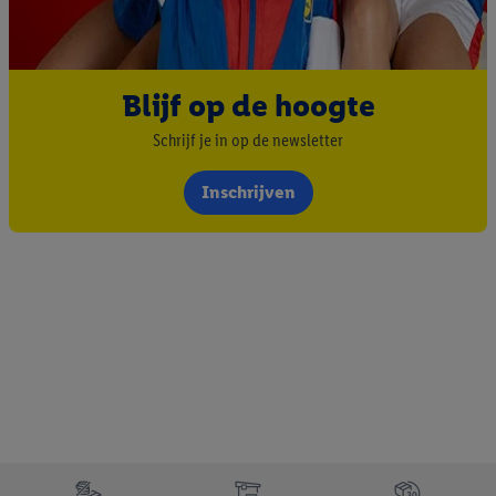
Als u hiermee akkoord gaat, kunnen advertenties in het kader
van retargeting, d.w.z. advertenties voor producten waarin u
interesse hebt getoond (bijvoorbeeld door het product in de
webshop aan uw winkelmandje toe te voegen, maar het niet te
Blijf op de hoogte
kopen), ook op verschillende apparaten en verschillende Lidl-
Schrijf je in op de newsletter
diensten worden weergegeven als er met behulp van uw
gehashte e-mailadres en eventuele andere
Inschrijven
identificatiegegevens/identificatiegegevens waarover Criteo
SA beschikt, meerdere eindapparaten of Lidl-diensten aan u
kunnen worden toegewezen.
Onder “Aanpassen” kunt u individuele doeleinden toestaan en
meer informatie vinden over de gegevensverwerking.
Door op “weigeren” te klikken, kunt u alleen het gebruik van de
noodzakelijke technologieën toestaan. Door op “aanvaarden” te
klikken, stemt u in met alle verwerkingen voor alle
bovengenoemde doeleinden. Meer informatie, waaronder de
bewaartermijn van de gegevens en uw recht om uw
toestemming te allen tijde met vooruitwerkende kracht in te
trekken, vindt u in onze
privacyverklaring
.
Je vindt het
Footerelement met de verschillende USPs van Lidl.be