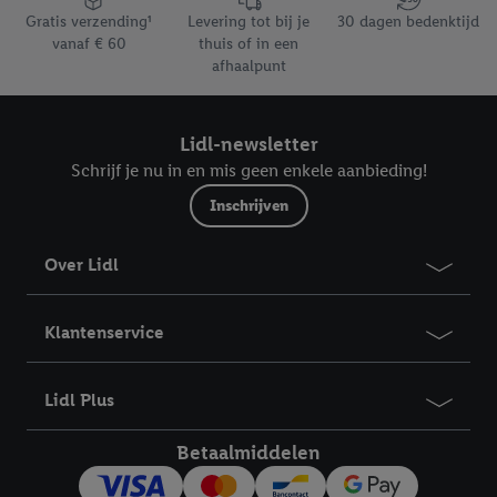
impressum hier.
Gratis verzending¹
Levering tot bij je
30 dagen bedenktijd
vanaf € 60
thuis of in een
afhaalpunt
Lidl-newsletter
Schrijf je nu in en mis geen enkele aanbieding!
Inschrijven
Over Lidl
Klantenservice
Lidl Plus
Betaalmiddelen