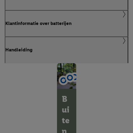
Klantinformatie over batterijen
Handleiding
B
ui
te
n