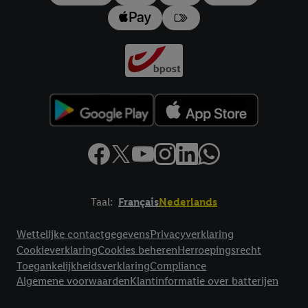
Taal:
Français
Nederlands
Footerelement met links naar juridische teksten
Wettelijke contactgegevens
Privacyverklaring
Cookieverklaring
Cookies beheren
Herroepingsrecht
Toegankelijkheidsverklaring
Compliance
Algemene voorwaarden
Klantinformatie over batterijen