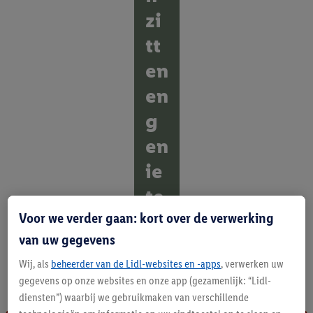
zi
tt
en
en
g
en
ie
te
Voor we verder gaan: kort over de verwerking
n
van uw gegevens
O
n
Wij, als
beheerder van de Lidl-websites en -apps
, verwerken uw
t
gegevens op onze websites en onze app (gezamenlijk: “Lidl-
d
diensten”) waarbij we gebruikmaken van verschillende
e