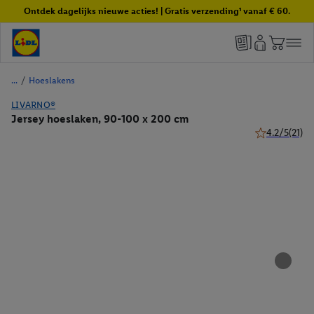
Ontdek dagelijks nieuwe acties! | Gratis verzending¹ vanaf € 60.
/
Hoeslakens
LIVARNO®
Jersey hoeslaken, 90-100 x 200 cm
4.2/5
(21)
4.2 van 5 ster