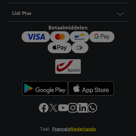
bewaartermijn van de gegevens en uw recht om uw
toestemming te allen tijde met vooruitwerkende kracht in te
Lidl Plus
trekken, vindt u in onze
privacyverklaring
.
Je vindt het
impressum hier.
Betaalmiddelen
Taal:
Français
Nederlands
Footerelement met links naar juridische teksten