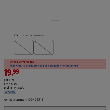
Kleur:
Kies je variant
Online uitverkocht!
Hier vind je producten die je ook zullen interesseren.
19.99
per 3-m
1 m = 6.66
Incl. BTW. excl.
Levering
Artikelnummer:
100405513