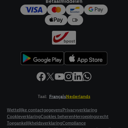
Betaalmiddelen
Taal:
Français
Nederlands
Footerelement met links naar juridische teksten
Wettelijke contactgegevens
Privacyverklaring
Cookieverklaring
Cookies beheren
Herroepingsrecht
Toegankelijkheidsverklaring
Compliance