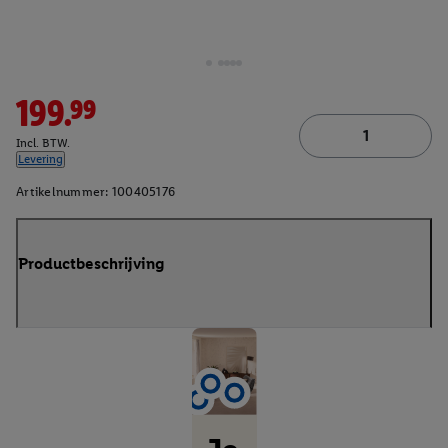
199.99
Incl. BTW.
Levering
Artikelnummer:
100405176
Productbeschrijving