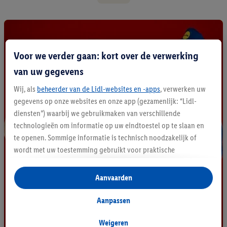
d
e
k
a
l
Voor we verder gaan: kort over de verwerking
l
e
van uw gegevens
p
r
Wij, als
beheerder van de Lidl-websites en -apps
, verwerken uw
o
gegevens op onze websites en onze app (gezamenlijk: “Lidl-
d
diensten”) waarbij we gebruikmaken van verschillende
u
technologieën om informatie op uw eindtoestel op te slaan en
c
te openen. Sommige informatie is technisch noodzakelijk of
t
e
wordt met uw toestemming gebruikt voor praktische
n
instellingen, om statistieken op te stellen of gepersonaliseerde
reclame binnen en buiten de Lidl-diensten aan te bieden. Als u
Aanvaarden
deelneemt aan het Lidl Plus-programma, worden voor deze
doeleinden eveneens gegevens over uw koopgedrag in de
Aanpassen
winkel verzameld.
Als u hier uw toestemming geeft voor gepersonaliseerde
Weigeren