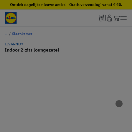
Ontdek dagelijks nieuwe acties! | Gratis verzending¹ vanaf € 60.
/
Slaapkamer
LIVARNO®
Indoor 2-zits loungezetel