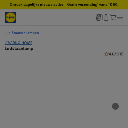
Ontdek dagelijks nieuwe acties! | Gratis verzending¹ vanaf € 60.
/
Staande lampen
LIVARNO HOME
Ledstaanlamp
4.6/5
(11)
4.6 van 5 ster