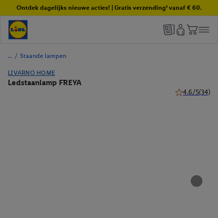
Ontdek dagelijks nieuwe acties! | Gratis verzending¹ vanaf € 60.
/
Staande lampen
LIVARNO HOME
Ledstaanlamp FREYA
4.6/5
(34)
4.6 van 5 ster