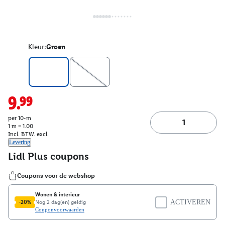
Kleur:
Groen
9.99
per 10-m
1 m = 1.00
Incl. BTW. excl.
Levering