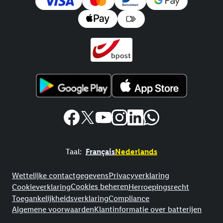
Taal:
Français
Nederlands
Footerelement met links naar juridische teksten
Wettelijke contactgegevens
Privacyverklaring
Cookies beheren
Cookieverklaring
Herroepingsrecht
Toegankelijkheidsverklaring
Compliance
Algemene voorwaarden
Klantinformatie over batterijen