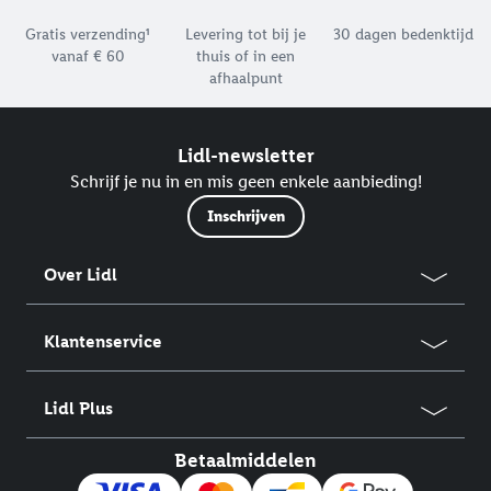
Footerelement met de verschillende USPs van Lidl.be
Gratis verzending¹
Levering tot bij je
30 dagen bedenktijd
vanaf € 60
thuis of in een
afhaalpunt
Lidl-newsletter
Schrijf je nu in en mis geen enkele aanbieding!
Inschrijven
Over Lidl
Klantenservice
Lidl Plus
Betaalmiddelen