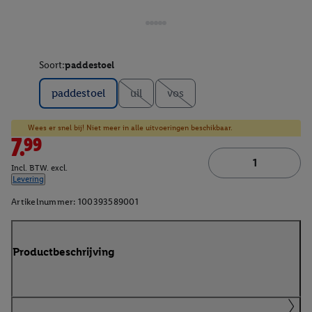
Soort:
paddestoel
paddestoel
uil
vos
Wees er snel bij! Niet meer in alle uitvoeringen beschikbaar.
7.99
Incl. BTW. excl.
Levering
Artikelnummer:
100393589001
Productbeschrijving