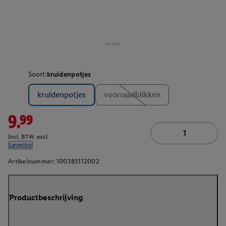
Soort:
kruidenpotjes
kruidenpotjes
voorraadblikken
9.99
Incl. BTW. excl.
Levering
Artikelnummer:
100385112002
Productbeschrijving