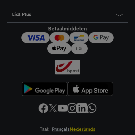
bewaartermijn van de gegevens en uw recht om uw
toestemming te allen tijde met vooruitwerkende kracht in te
Lidl Plus
trekken, vindt u in onze
privacyverklaring
.
Je vindt het
impressum hier.
Betaalmiddelen
Taal:
Français
Nederlands