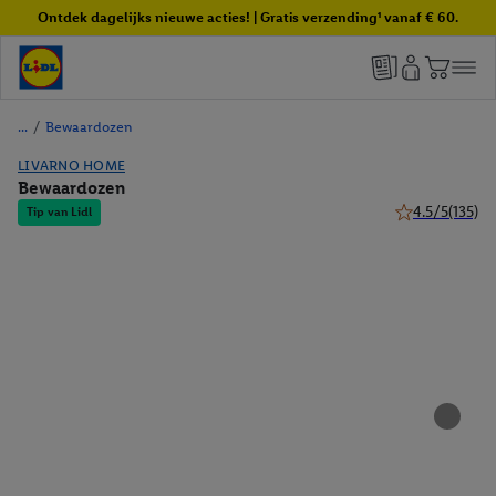
Ontdek dagelijks nieuwe acties! | Gratis verzending¹ vanaf € 60.
/
Bewaardozen
LIVARNO HOME
Bewaardozen
4.5/5
(135)
Tip van Lidl
4.5 van 5 sterr