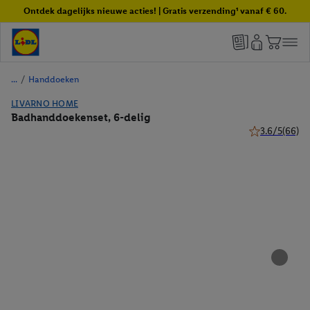
Ontdek dagelijks nieuwe acties! | Gratis verzending¹ vanaf € 60.
/
Handdoeken
LIVARNO HOME
Badhanddoekenset, 6-delig
3.6/5
(66)
3.6 van 5 ster