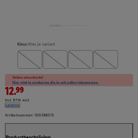
Kleur:
Kies je variant
Online uitverkocht!
Hier vind je producten die je ook zullen interesseren.
12.99
Incl. BTW. excl.
Levering
Artikelnummer:
100388315
Productbeschrijving