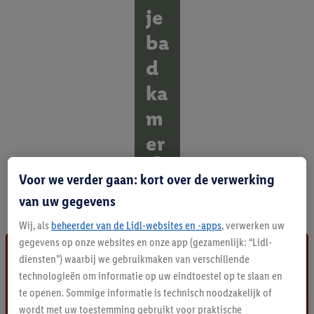
je
ba
d
ka
m
er
O
Voor we verder gaan: kort over de verwerking
n
van uw gegevens
t
d
Wij, als
beheerder van de Lidl-websites en -apps
, verwerken uw
e
k
gegevens op onze websites en onze app (gezamenlijk: “Lidl-
a
diensten”) waarbij we gebruikmaken van verschillende
l
technologieën om informatie op uw eindtoestel op te slaan en
l
te openen. Sommige informatie is technisch noodzakelijk of
e
wordt met uw toestemming gebruikt voor praktische
p