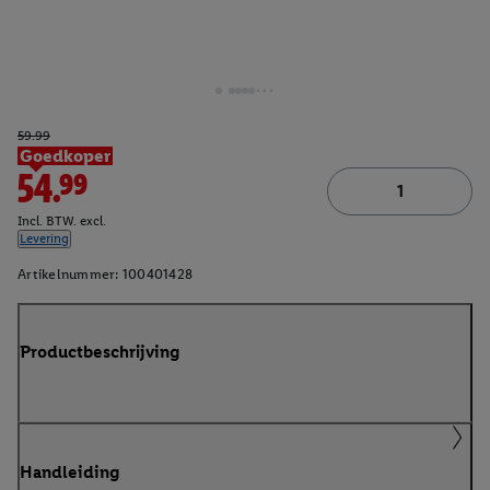
59.99
Goedkoper
54.99
Incl. BTW. excl.
Levering
Artikelnummer:
100401428
Productbeschrijving
Handleiding