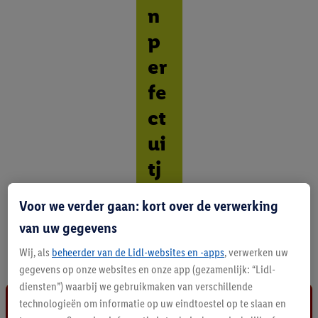
n
p
er
fe
ct
ui
tj
e.
Voor we verder gaan: kort over de verwerking
O
van uw gegevens
n
t
Wij, als
beheerder van de Lidl-websites en -apps
, verwerken uw
d
gegevens op onze websites en onze app (gezamenlijk: “Lidl-
e
diensten”) waarbij we gebruikmaken van verschillende
k
technologieën om informatie op uw eindtoestel op te slaan en
a