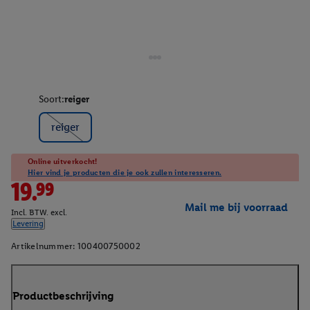
Soort:
reiger
reiger
Online uitverkocht!
Hier vind je producten die je ook zullen interesseren.
19.99
Mail me bij voorraad
Incl. BTW. excl.
Levering
Artikelnummer:
100400750002
Productbeschrijving