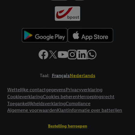
Taal:
Français
Nederlands
Footerelement met links naar juridische teksten
Wettelijke contactgegevens
Privacyverklaring
Cookieverklaring
Cookies beheren
Herroepingsrecht
Toegankelijkheidsverklaring
Compliance
Algemene voorwaarden
Klantinformatie over batterijen
Bestelling herroepen