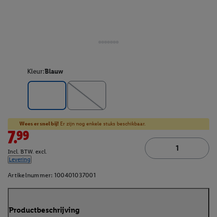
Kleur:
Blauw
Wees er snel bij!
Er zijn nog enkele stuks beschikbaar.
7.99
Incl. BTW. excl.
Levering
Artikelnummer:
100401037001
Productbeschrijving