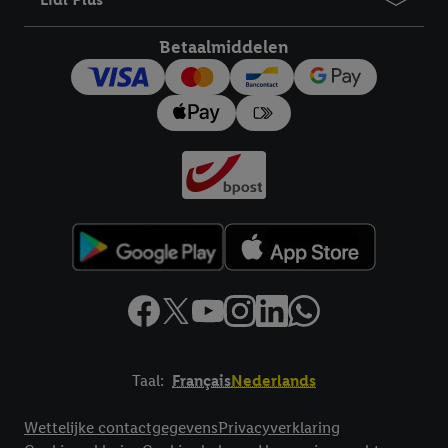
toestemming te allen tijde met vooruitwerkende kracht in te
trekken, vindt u in onze
privacyverklaring
.
Je vindt het
Betaalmiddelen
impressum hier.
Taal:
Français
Nederlands
Footerelement met links naar juridische teksten
Wettelijke contactgegevens
Privacyverklaring