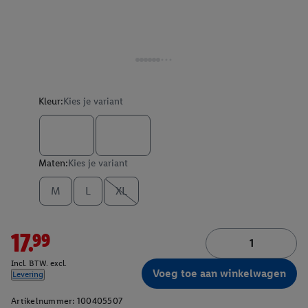
Kleur:
Kies je variant
Maten:
Kies je variant
M
L
XL
17.99
Incl. BTW. excl.
Voeg toe aan winkelwagen
Levering
Artikelnummer:
100405507