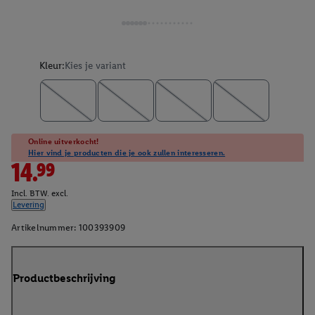
Kleur:
Kies je variant
Online uitverkocht!
Hier vind je producten die je ook zullen interesseren.
14.99
Incl. BTW. excl.
Levering
Artikelnummer:
100393909
Productbeschrijving