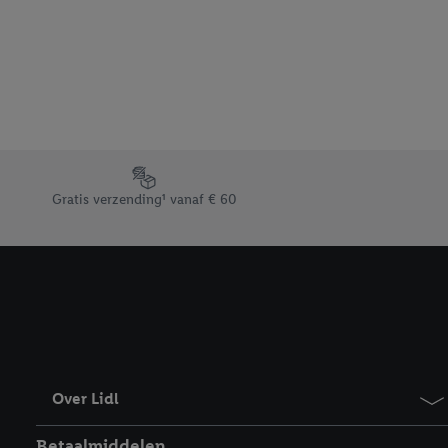
beschikt, meerdere ein
Onder “Aanpassen” kunt
Door op “weigeren” te k
“aanvaarden” te klikken
waaronder de bewaarter
kracht in te trekken, vi
Footerelement met de verschillende USPs van Lidl.be
Gratis verzending¹ vanaf € 60
Over Lidl
Betaalmiddelen