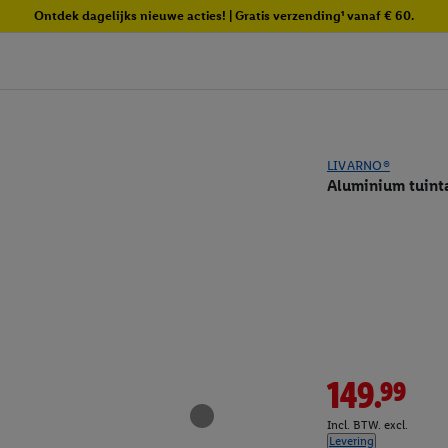
Ontdek dagelijks nieuwe acties! | Gratis verzending¹ vanaf € 60.
LIVARNO®
Aluminium tuint
149.99
Incl. BTW. excl.
Levering