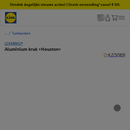
Ontdek dagelijks nieuwe acties! | Gratis verzending¹ vanaf € 60.
/
Tuinbanken
LIVARNO®
Aluminium kruk »Houston«
4.7/5
(189)
4.7 van 5 sterr