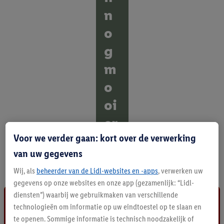
n
o
g
m
o
oi
er
Voor we verder gaan: kort over de verwerking
O
van uw gegevens
n
t
Wij, als
beheerder van de Lidl-websites en -apps
, verwerken uw
d
gegevens op onze websites en onze app (gezamenlijk: “Lidl-
e
k
diensten”) waarbij we gebruikmaken van verschillende
a
technologieën om informatie op uw eindtoestel op te slaan en
l
te openen. Sommige informatie is technisch noodzakelijk of
l