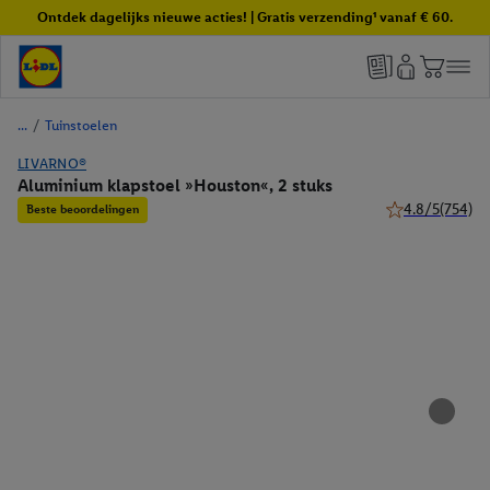
Ontdek dagelijks nieuwe acties! | Gratis verzending¹ vanaf € 60.
/
Tuinstoelen
LIVARNO®
Aluminium klapstoel »Houston«, 2 stuks
4.8/5
(754)
Beste beoordelingen
4.8 van 5 sterre