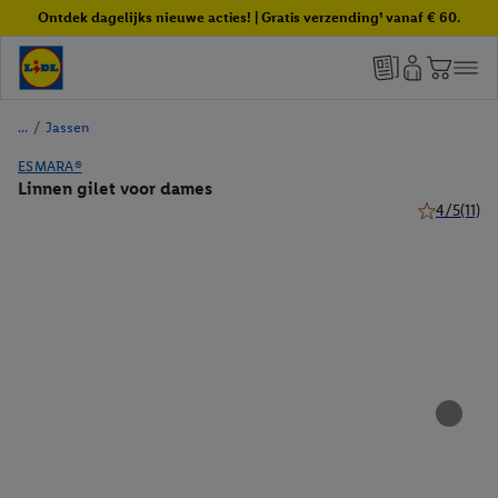
Ontdek dagelijks nieuwe acties! | Gratis verzending¹ vanaf € 60.
/
Jassen
ESMARA®
Linnen gilet voor dames
4/5
(11)
4 van 5 ster