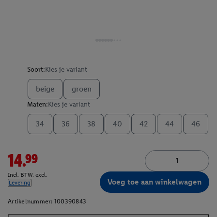
Soort:
Kies je variant
beige
groen
Maten:
Kies je variant
34
36
38
40
42
44
46
14.99
Incl. BTW. excl.
Voeg toe aan winkelwagen
Levering
Artikelnummer:
100390843