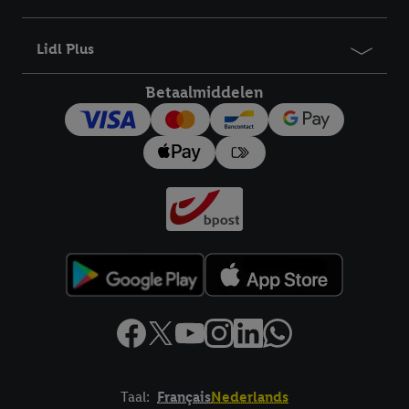
bewaartermijn van de gegevens en uw recht om uw
toestemming te allen tijde met vooruitwerkende kracht in te
Lidl Plus
trekken, vindt u in onze
privacyverklaring
.
Je vindt het
impressum hier.
Betaalmiddelen
Taal:
Français
Nederlands