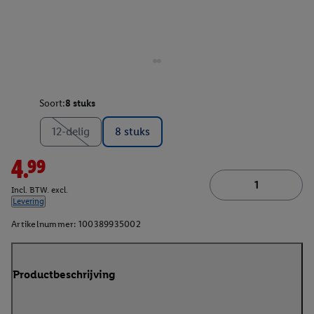
Soort:
8 stuks
12-delig
8 stuks
4.99
Incl. BTW. excl.
Levering
Artikelnummer:
100389935002
Productbeschrijving