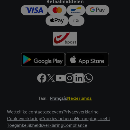
Betaalmiddelen
trekken, vindt u in onze
privacyverklaring
.
Je vindt het
impressum hier.
Taal:
Français
Nederlands
Footerelement met links naar juridische teksten
Wettelijke contactgegevens
Privacyverklaring
Cookieverklaring
Cookies beheren
Herroepingsrecht
Toegankelijkheidsverklaring
Compliance