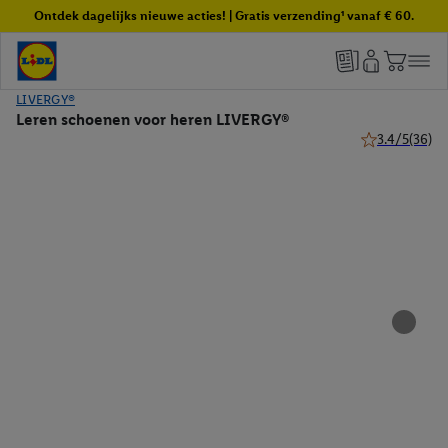
Ontdek dagelijks nieuwe acties! | Gratis verzending¹ vanaf € 60.
LIVERGY®
Leren schoenen voor heren LIVERGY®
3.4/5
(36)
3.4 van 5 ster