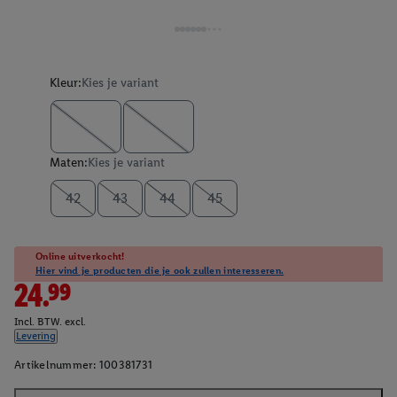
Kleur:
Kies je variant
Maten:
Kies je variant
42
43
44
45
Online uitverkocht!
Hier vind je producten die je ook zullen interesseren.
24.99
Incl. BTW. excl.
Levering
Artikelnummer:
100381731