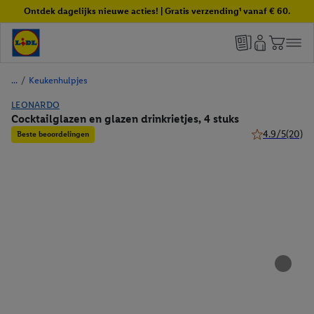
Ontdek dagelijks nieuwe acties! | Gratis verzending¹ vanaf € 60.
/
Keukenhulpjes
LEONARDO
Cocktailglazen en glazen drinkrietjes, 4 stuks
4.9/5
(20)
Beste beoordelingen
4.9 van 5 sterr