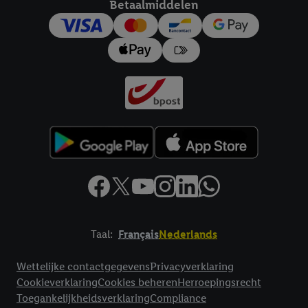
Betaalmiddelen
trekken, vindt u in onze
privacyverklaring
.
Je vindt het
impressum hier.
Taal:
Français
Nederlands
Footerelement met links naar juridische teksten
Wettelijke contactgegevens
Privacyverklaring
Cookieverklaring
Cookies beheren
Herroepingsrecht
Toegankelijkheidsverklaring
Compliance