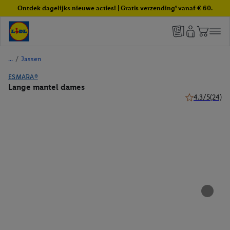
Ontdek dagelijks nieuwe acties! | Gratis verzending¹ vanaf € 60.
/
Jassen
ESMARA®
Lange mantel dames
4.3/5
(24)
4.3 van 5 ster