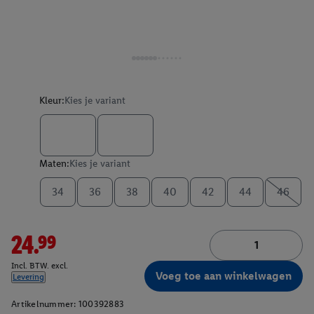
Kleur:
Kies je variant
Maten:
Kies je variant
34
36
38
40
42
44
46
24.99
Incl. BTW. excl.
Voeg toe aan winkelwagen
Levering
Artikelnummer:
100392883