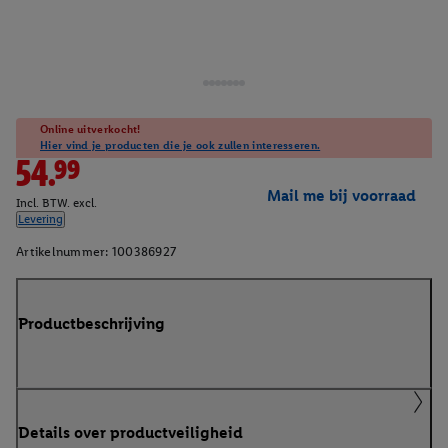
Online uitverkocht!
Hier vind je producten die je ook zullen interesseren.
54.99
Mail me bij voorraad
Incl. BTW. excl.
Levering
Artikelnummer:
100386927
Productbeschrijving
Details over productveiligheid