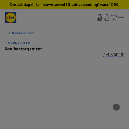
Ontdek dagelijks nieuwe acties! | Gratis verzending¹ vanaf € 60.
/
Bewaardozen
LIVARNO HOME
Koelkastorganizer
4.7/5
(149)
4.7 van 5 sterr