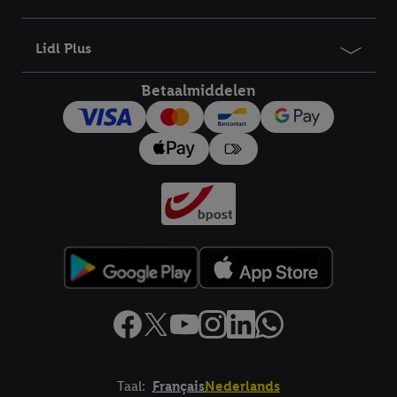
bewaartermijn van de gegevens en uw recht om uw
toestemming te allen tijde met vooruitwerkende kracht in te
Lidl Plus
trekken, vindt u in onze
privacyverklaring
.
Je vindt het
impressum hier.
Betaalmiddelen
Taal:
Français
Nederlands