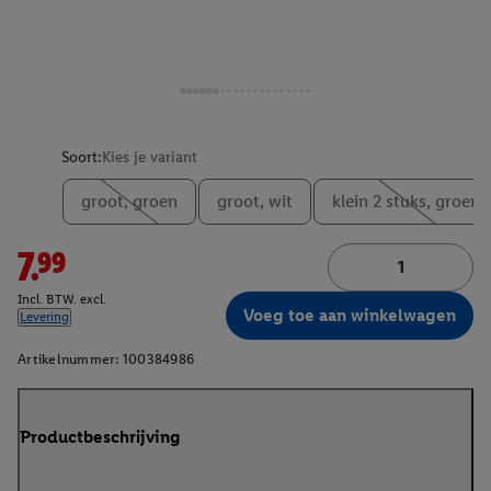
Soort:
Kies je variant
groot, groen
groot, wit
klein 2 stuks, groen
7.99
Incl. BTW. excl.
Voeg toe aan winkelwagen
Levering
Artikelnummer:
100384986
Productbeschrijving