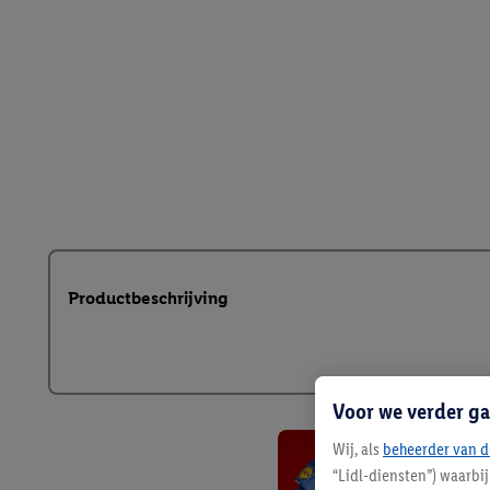
Productbeschrijving
Voor we verder ga
Wij, als
beheerder van d
“Lidl-diensten”) waarbi