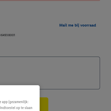
Mail me bij voorraad
364938001
e app (gezamenlijk:
indtoestel op te slaan
gte