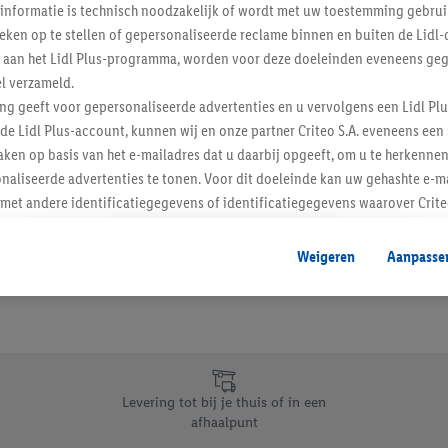
informatie is technisch noodzakelijk of wordt met uw toestemming gebrui
Schrijf je in op de newslette
tieken op te stellen of gepersonaliseerde reclame binnen en buiten de Lidl-
t aan het Lidl Plus-programma, worden voor deze doeleinden eveneens ge
l verzameld.
Inschrijven
ing geeft voor gepersonaliseerde advertenties en u vervolgens een Lidl P
de Lidl Plus-account, kunnen wij en onze partner Criteo S.A. eveneens een 
ken op basis van het e-mailadres dat u daarbij opgeeft, om u te herkennen
naliseerde advertenties te tonen. Voor dit doeleinde kan uw gehashte e-m
t andere identificatiegegevens of identificatiegegevens waarover Criteo
en.
aat, kunnen advertenties in het kader van retargeting, d.w.z. advertenties
Weigeren
Aanpasse
nd (bijvoorbeeld door het product in de webshop aan uw winkelmandje toe 
verschillende apparaten en verschillende Lidl-diensten worden weergegeve
adres en eventuele andere identificatiegegevens/identificatiegegevens wa
dapparaten of Lidl-diensten aan u kunnen worden toegewezen.
 u individuele doeleinden toestaan en meer informatie vinden over de ge
likken, kunt u alleen het gebruik van de noodzakelijke technologieën toes
Levering tot bij je thuis of in een
, stemt u in met alle verwerkingen voor alle bovengenoemde doeleinden. M
afhaalpunt
mijn van de gegevens en uw recht om uw toestemming te allen tijde met