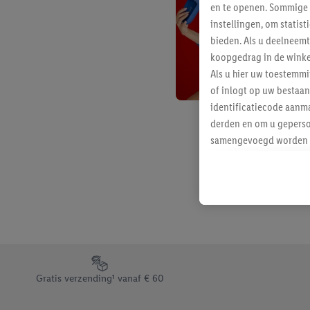
en te openen. Sommige 
instellingen, om statis
bieden. Als u deelneem
koopgedrag in de winke
Als u hier uw toestemm
of inlogt op uw bestaan
identificatiecode aanma
derden en om u geperso
samengevoegd worden me
aan u toegewezen werd
Als u hiermee akkoord g
u interesse hebt getoo
niet te kopen), ook op 
van uw gehashte e-mail
beschikt, meerdere ein
Onder “Aanpassen” kunt
Footerelement met de verschillende USPs van Lidl.be
Door op “weigeren” te k
Gratis verzending¹ vanaf € 60
“aanvaarden” te klikken
waaronder de bewaarter