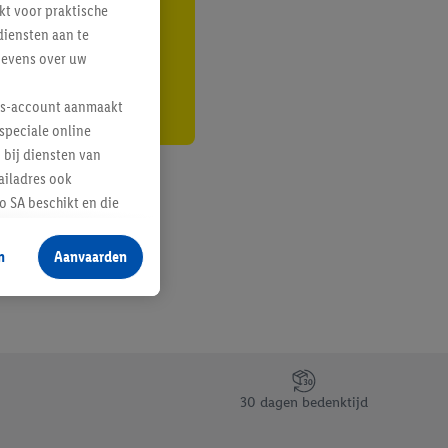
kt voor praktische
r
diensten aan te
gevens over uw
lus-account aanmaakt
speciale online
 bij diensten van
ailadres ook
 SA beschikt en die
 voor producten waarin
n
Aanvaarden
te voegen, maar het
n als er met behulp
arover Criteo SA
gevensverwerking.
taan. Door op
30 dagen bedenktijd
eer informatie,
 vooruitwerkende