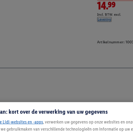
14.99
Incl. BTW. excl.
Levering
Artikelnummer:
100
an: kort over de verwerking van uw gegevens
e Lidl-websites en -apps
, verwerken uw gegevens op onze websites en onz
j we gebruikmaken van verschillende technologieën om informatie op uw e
Blijf op de hoo