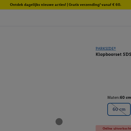
Ontdek dagelijks nieuwe acties! | Gratis verzending¹ vanaf € 60.
PARKSIDE®
Klopboorset SDS
Maten:
60 c
60 cm
Online uitverkoch