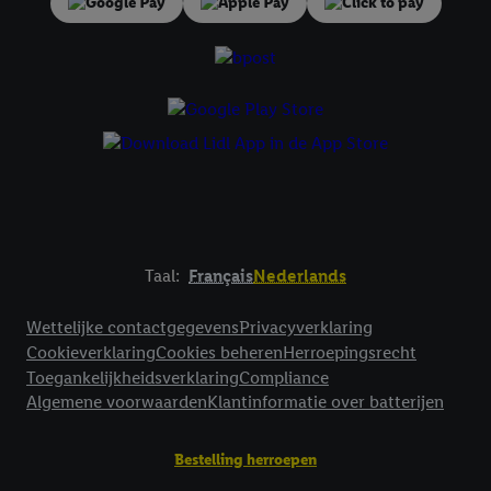
Taal:
Français
Nederlands
Footerelement met links naar juridische teksten
Wettelijke contactgegevens
Privacyverklaring
Cookieverklaring
Cookies beheren
Herroepingsrecht
Toegankelijkheidsverklaring
Compliance
Algemene voorwaarden
Klantinformatie over batterijen
Bestelling herroepen