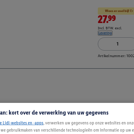
Wees er snel bij!
Er 
27.99
Incl. BTW. excl.
Levering
Artikelnummer:
100
an: kort over de verwerking van uw gegevens
e Lidl-websites en -apps
, verwerken uw gegevens op onze websites en onz
j we gebruikmaken van verschillende technologieën om informatie op uw e
Blijf op de hoo