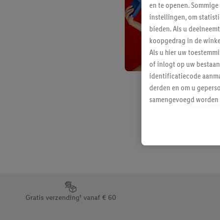
en te openen. Sommige 
instellingen, om statis
bieden. Als u deelneem
koopgedrag in de winke
Als u hier uw toestemm
of inlogt op uw bestaan
identificatiecode aanma
derden en om u geperso
samengevoegd worden me
aan u toegewezen werd
Als u hiermee akkoord g
u interesse hebt getoo
niet te kopen), ook op 
van uw gehashte e-mail
beschikt, meerdere ein
Onder “Aanpassen” kunt
Footerelement met de verschillende USPs van Lidl.be
Door op “weigeren” te k
Gratis verzending¹ vanaf € 60
“aanvaarden” te klikken
waaronder de bewaarter