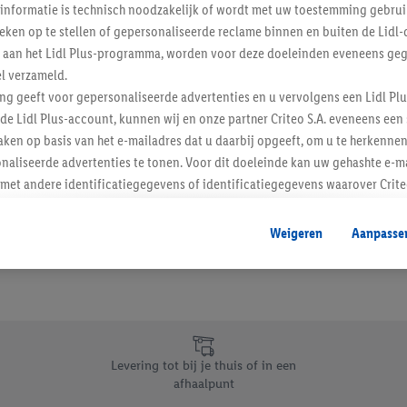
informatie is technisch noodzakelijk of wordt met uw toestemming gebrui
Schrijf je in op de newslette
tieken op te stellen of gepersonaliseerde reclame binnen en buiten de Lidl-
t aan het Lidl Plus-programma, worden voor deze doeleinden eveneens ge
l verzameld.
Inschrijven
ing geeft voor gepersonaliseerde advertenties en u vervolgens een Lidl P
de Lidl Plus-account, kunnen wij en onze partner Criteo S.A. eveneens een 
ken op basis van het e-mailadres dat u daarbij opgeeft, om u te herkennen
naliseerde advertenties te tonen. Voor dit doeleinde kan uw gehashte e-m
t andere identificatiegegevens of identificatiegegevens waarover Criteo
en.
aat, kunnen advertenties in het kader van retargeting, d.w.z. advertenties
Weigeren
Aanpasse
nd (bijvoorbeeld door het product in de webshop aan uw winkelmandje toe 
verschillende apparaten en verschillende Lidl-diensten worden weergegeve
adres en eventuele andere identificatiegegevens/identificatiegegevens wa
dapparaten of Lidl-diensten aan u kunnen worden toegewezen.
 u individuele doeleinden toestaan en meer informatie vinden over de ge
likken, kunt u alleen het gebruik van de noodzakelijke technologieën toes
Levering tot bij je thuis of in een
, stemt u in met alle verwerkingen voor alle bovengenoemde doeleinden. M
afhaalpunt
mijn van de gegevens en uw recht om uw toestemming te allen tijde met