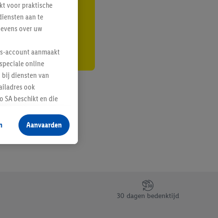
kt voor praktische
r
diensten aan te
gevens over uw
lus-account aanmaakt
speciale online
 bij diensten van
ailadres ook
 SA beschikt en die
 voor producten waarin
n
Aanvaarden
te voegen, maar het
n als er met behulp
arover Criteo SA
gevensverwerking.
taan. Door op
30 dagen bedenktijd
eer informatie,
 vooruitwerkende