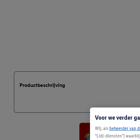
Productbeschrijving
Voor we verder ga
Wij, als
beheerder van d
“Lidl-diensten”) waarbi