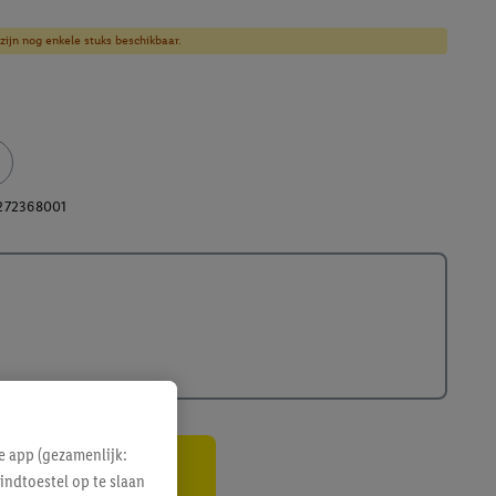
zijn nog enkele stuks beschikbaar.
272368001
e app (gezamenlijk:
indtoestel op te slaan
gte