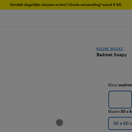
Ontdek dagelijks nieuwe acties! | Gratis verzending¹ vanaf € 60.
KLEINE WOLKE
Badmat Soapy
Kleur:
oudroz
Maten:
50 x 
50 x 60 