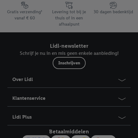
trekken, vindt u in onze
privacyverklaring
.
Je vindt het
Footerelement met de verschillende USPs van Lidl.be
impressum hier.
Gratis verzending¹
Levering tot bij je
30 dagen bedenktijd
vanaf € 60
thuis of in een
afhaalpunt
Lidl-newsletter
Schrijf je nu in en mis geen enkele aanbieding!
Inschrijven
Over Lidl
Klantenservice
Lidl Plus
Betaalmiddelen