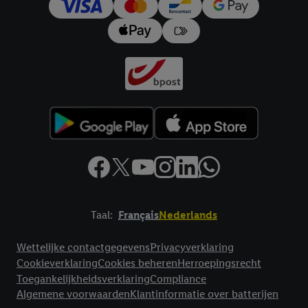
Taal:
Français
Nederlands
Footerelement met links naar juridische teksten
Wettelijke contactgegevens
Privacyverklaring
Cookieverklaring
Cookies beheren
Herroepingsrecht
Toegankelijkheidsverklaring
Compliance
Algemene voorwaarden
Klantinformatie over batterijen