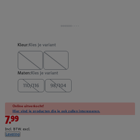
Kleur:
Kies je variant
Maten:
Kies je variant
110/116
98/104
Online uitverkocht!
Hier vind je producten die je ook zullen interesseren.
7.99
Incl. BTW. excl.
Levering