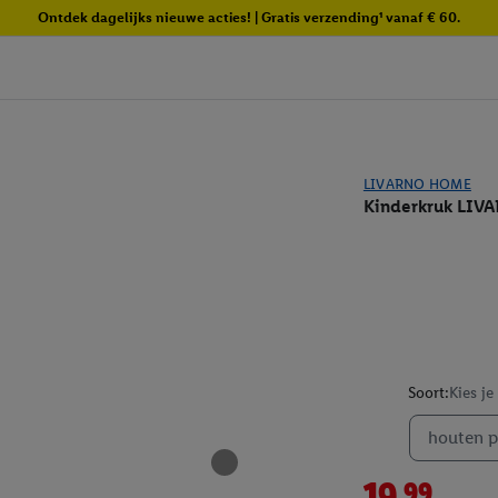
Ontdek dagelijks nieuwe acties! | Gratis verzending¹ vanaf € 60.
LIVARNO HOME
Kinderkruk LIV
Soort:
Kies je
houten p
19.99