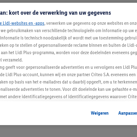
an: kort over de verwerking van uw gegevens
e Lidl-websites en -apps
, verwerken uw gegevens op onze websites en onz
j we gebruikmaken van verschillende technologieën om informatie op uw e
informatie is technisch noodzakelijk of wordt met uw toestemming gebrui
tieken op te stellen of gepersonaliseerde reclame binnen en buiten de Lidl-
t aan het Lidl Plus-programma, worden voor deze doeleinden eveneens ge
l verzameld.
Blijf op de hoo
ing geeft voor gepersonaliseerde advertenties en u vervolgens een Lidl P
de Lidl Plus-account, kunnen wij en onze partner Criteo S.A. eveneens een 
Schrijf je in op de newslette
ken op basis van het e-mailadres dat u daarbij opgeeft, om u te herkennen
naliseerde advertenties te tonen. Voor dit doeleinde kan uw gehashte e-m
Inschrijven
t andere identificatiegegevens of identificatiegegevens waarover Criteo
en.
aat, kunnen advertenties in het kader van retargeting, d.w.z. advertenties
Weigeren
Aanpasse
nd (bijvoorbeeld door het product in de webshop aan uw winkelmandje toe 
verschillende apparaten en verschillende Lidl-diensten worden weergegeve
adres en eventuele andere identificatiegegevens/identificatiegegevens wa