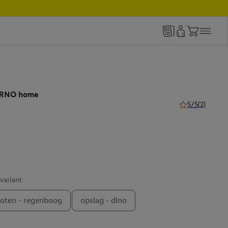
ARNO home
5/5
(2)
5 van 5 sterren 
 variant
oten - regenboog
opslag - dino