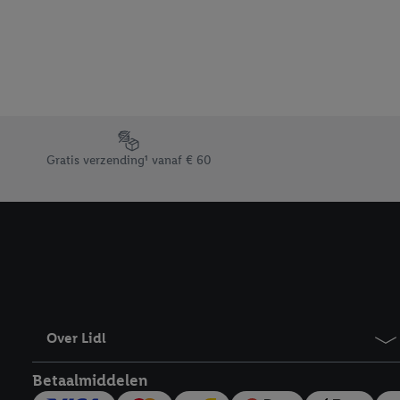
beschikt, meerdere ein
Onder “Aanpassen” kunt
Door op “weigeren” te k
“aanvaarden” te klikken
waaronder de bewaarter
kracht in te trekken, vi
Footerelement met de verschillende USPs van Lidl.be
Gratis verzending¹ vanaf € 60
Over Lidl
Betaalmiddelen