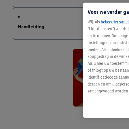
Voor we verder ga
Wij, als
beheerder van d
Handleiding
“Lidl-diensten”) waarbi
en te openen. Sommige 
instellingen, om statis
bieden. Als u deelneem
koopgedrag in de winke
Als u hier uw toestemm
of inlogt op uw bestaan
identificatiecode aanma
derden en om u geperso
samengevoegd worden me
aan u toegewezen werd
Als u hiermee akkoord g
u interesse hebt getoo
niet te kopen), ook op 
van uw gehashte e-mail