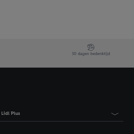
gevensverwerking.
taan. Door op
eer informatie,
 vooruitwerkende
30 dagen bedenktijd
Lidl Plus