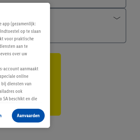
e app (gezamenlijk:
indtoestel op te slaan
kt voor praktische
diensten aan te
gevens over uw
gte
lus-account aanmaakt
speciale online
r
 bij diensten van
ailadres ook
 SA beschikt en die
 voor producten waarin
n
Aanvaarden
te voegen, maar het
n als er met behulp
arover Criteo SA