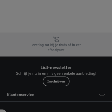
dapparaten of Lidl-diensten aan u kunnen worden toegewezen.
 u individuele doeleinden toestaan en meer informatie vinden over de ge
likken, kunt u alleen het gebruik van de noodzakelijke technologieën toes
, stemt u in met alle verwerkingen voor alle bovengenoemde doeleinden. M
mijn van de gegevens en uw recht om uw toestemming te allen tijde met
ndt u in onze
privacyverklaring
.
Je vindt het impressum hier.
Levering tot bij je thuis of in een
afhaalpunt
Lidl-newsletter
Schrijf je nu in en mis geen enkele aanbieding!
Inschrijven
Klantenservice