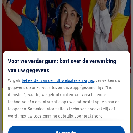
Voor we verder gaan: kort over de verwerking
van uw gegevens
Wij, als
beheerder van de Lidl-websites en -apps
, verwerken uw
gegevens op onze websites en onze app (gezamenlijk: “Lidl-
diensten”) waarbij we gebruikmaken van verschillende
Blijf op de hoogte
technologieën om informatie op uw eindtoestel op te slaan en
Schrijf je in op de newsletter
te openen. Sommige informatie is technisch noodzakelijk of
wordt met uw toestemming gebruikt voor praktische
Inschrijven
instellingen, om statistieken op te stellen of gepersonaliseerde
reclame binnen en buiten de Lidl-diensten aan te bieden. Als u
Aanvaarden