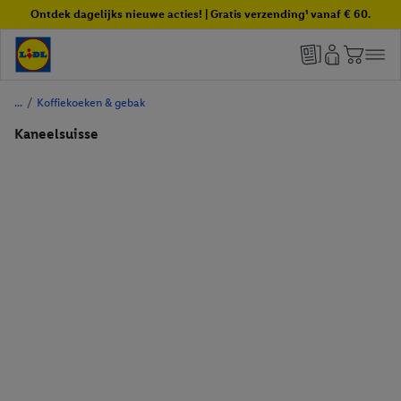
Ontdek dagelijks nieuwe acties! | Gratis verzending¹ vanaf € 60.
/
Koffiekoeken & gebak
Kaneelsuisse