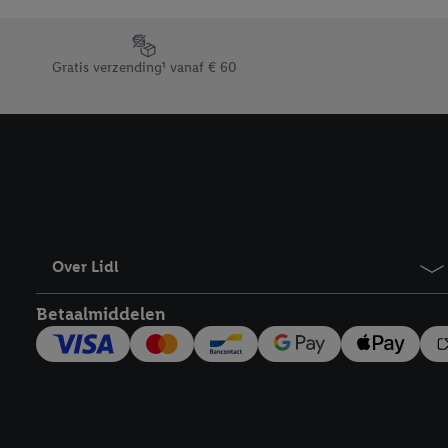
Door op “weigeren” te k
“aanvaarden” te klikken
Footerelement met de verschillende USPs van Lidl.be
waaronder de bewaarter
Gratis verzending¹ vanaf € 60
kracht in te trekken, vi
Over Lidl
Betaalmiddelen