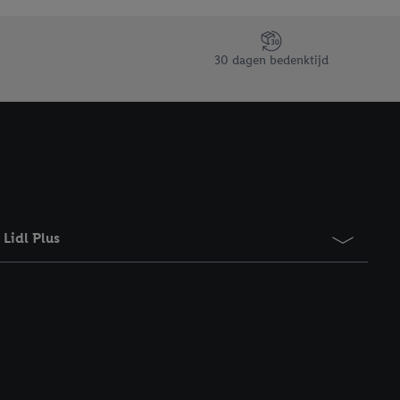
taan. Door op
eer informatie,
 vooruitwerkende
30 dagen bedenktijd
Lidl Plus