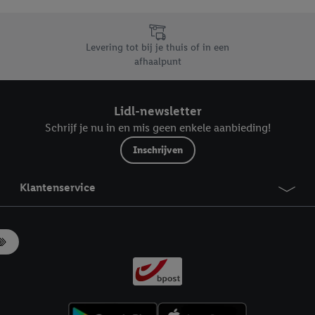
likken, kunt u alleen het gebruik van de noodzakelijke technologieën toes
, stemt u in met alle verwerkingen voor alle bovengenoemde doeleinden. M
mijn van de gegevens en uw recht om uw toestemming te allen tijde met
Levering tot bij je thuis of in een
ndt u in onze
privacyverklaring
.
Je vindt het impressum hier.
afhaalpunt
Lidl-newsletter
Schrijf je nu in en mis geen enkele aanbieding!
Inschrijven
Klantenservice