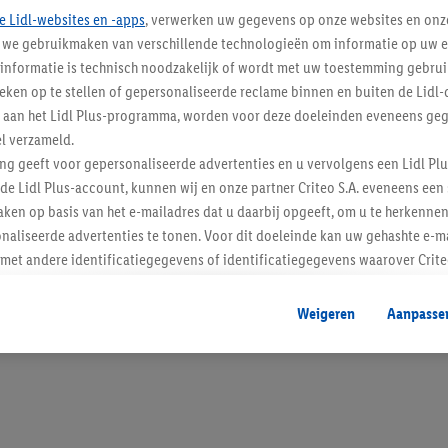
e Lidl-websites en -apps
, verwerken uw gegevens op onze websites en onz
j we gebruikmaken van verschillende technologieën om informatie op uw e
informatie is technisch noodzakelijk of wordt met uw toestemming gebrui
tieken op te stellen of gepersonaliseerde reclame binnen en buiten de Lidl-
Blijf op de hoo
t aan het Lidl Plus-programma, worden voor deze doeleinden eveneens ge
l verzameld.
Schrijf je in op de newslette
ing geeft voor gepersonaliseerde advertenties en u vervolgens een Lidl P
de Lidl Plus-account, kunnen wij en onze partner Criteo S.A. eveneens een 
Inschrijven
ken op basis van het e-mailadres dat u daarbij opgeeft, om u te herkennen
naliseerde advertenties te tonen. Voor dit doeleinde kan uw gehashte e-m
t andere identificatiegegevens of identificatiegegevens waarover Criteo
en.
aat, kunnen advertenties in het kader van retargeting, d.w.z. advertenties
Weigeren
Aanpasse
nd (bijvoorbeeld door het product in de webshop aan uw winkelmandje toe 
verschillende apparaten en verschillende Lidl-diensten worden weergegeve
adres en eventuele andere identificatiegegevens/identificatiegegevens wa
dapparaten of Lidl-diensten aan u kunnen worden toegewezen.
 u individuele doeleinden toestaan en meer informatie vinden over de ge