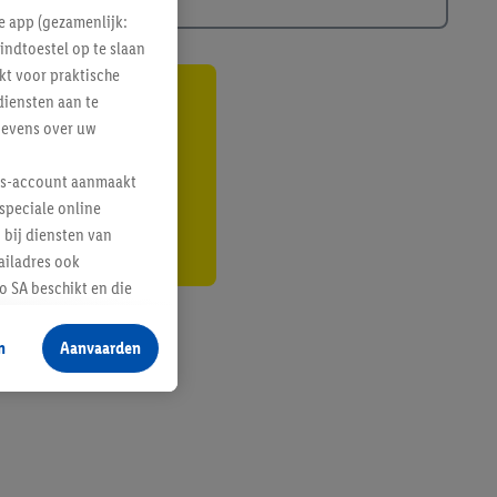
e app (gezamenlijk:
indtoestel op te slaan
kt voor praktische
diensten aan te
gte
gevens over uw
r
lus-account aanmaakt
speciale online
 bij diensten van
ailadres ook
 SA beschikt en die
 voor producten waarin
n
Aanvaarden
te voegen, maar het
n als er met behulp
arover Criteo SA
gevensverwerking.