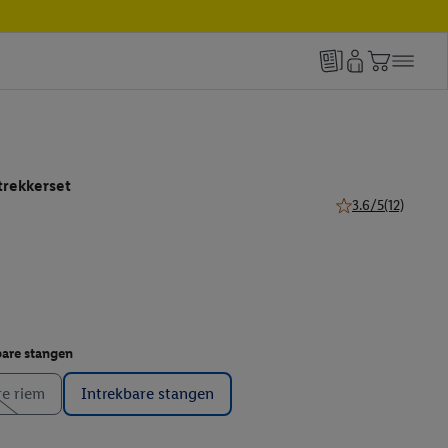
trekkerset
3.6/5
(12)
3.6 van 5 sterren (
bare stangen
re riem
Intrekbare stangen