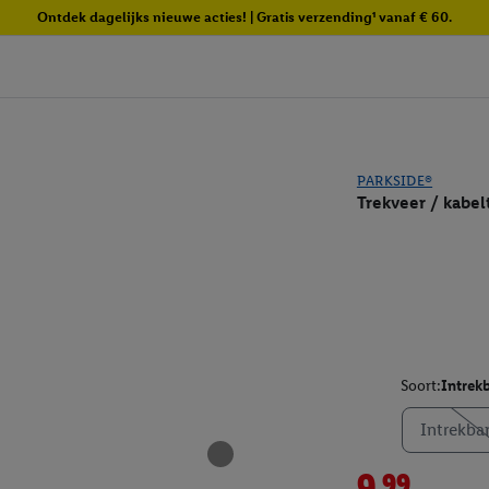
Ontdek dagelijks nieuwe acties! | Gratis verzending¹ vanaf € 60.
PARKSIDE®
Trekveer / kabel
Soort:
Intrek
Intrekba
9.99