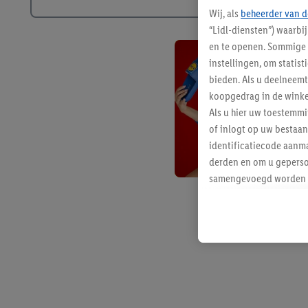
Wij, als
beheerder van d
“Lidl-diensten”) waarbi
en te openen. Sommige 
instellingen, om statis
bieden. Als u deelneem
koopgedrag in de winke
Als u hier uw toestemm
of inlogt op uw bestaan
identificatiecode aanma
derden en om u geperso
samengevoegd worden me
aan u toegewezen werd
Als u hiermee akkoord g
u interesse hebt getoo
niet te kopen), ook op 
van uw gehashte e-mail
beschikt, meerdere ein
Onder “Aanpassen” kunt