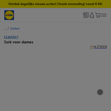
Ontdek dagelijks nieuwe acties! | Gratis verzending¹ vanaf € 60.
/
Jurken
ESMARA®
Jurk voor dames
4.7/5
(33)
4.7 van 5 ster