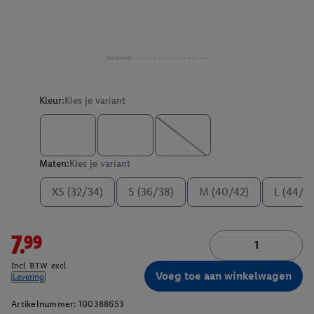
Kleur:
Kies je variant
Maten:
Kies je variant
XS (32/34)
S (36/38)
M (40/42)
L (44/4
7.99
Incl. BTW. excl.
Voeg toe aan winkelwagen
Levering
Artikelnummer:
100388653