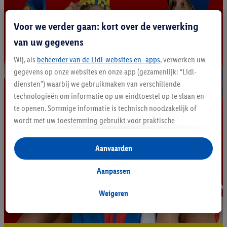
Voor we verder gaan: kort over de verwerking
van uw gegevens
Wij, als
beheerder van de Lidl-websites en -apps
, verwerken uw
gegevens op onze websites en onze app (gezamenlijk: “Lidl-
diensten”) waarbij we gebruikmaken van verschillende
technologieën om informatie op uw eindtoestel op te slaan en
te openen. Sommige informatie is technisch noodzakelijk of
wordt met uw toestemming gebruikt voor praktische
instellingen, om statistieken op te stellen of gepersonaliseerde
reclame binnen en buiten de Lidl-diensten aan te bieden. Als u
Aanvaarden
deelneemt aan het Lidl Plus-programma, worden voor deze
doeleinden eveneens gegevens over uw koopgedrag in de
Aanpassen
winkel verzameld.
Als u hier uw toestemming geeft voor gepersonaliseerde
Weigeren
advertenties en u vervolgens een Lidl Plus-account aanmaakt
of inlogt op uw bestaande Lidl Plus-account, kunnen wij en