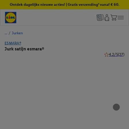
Ontdek dagelijks nieuwe acties! | Gratis verzending¹ vanaf € 60.
/
Jurken
ESMARA®
Jurk satijn esmara®
4.2/5
(27)
4.2 van 5 ster