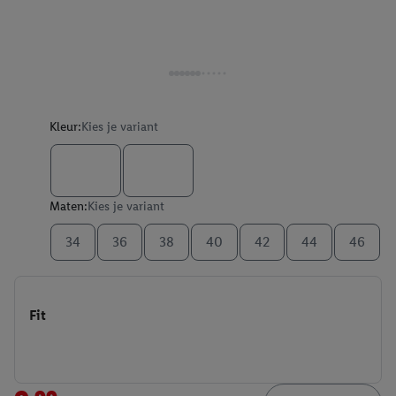
Kleur:
Kies je variant
Maten:
Kies je variant
34
36
38
40
42
44
46
Fit