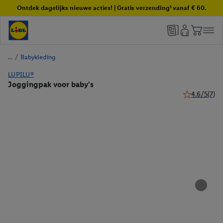
Ontdek dagelijks nieuwe acties! | Gratis verzending¹ vanaf € 60.
/
Babykleding
LUPILU®
Joggingpak voor baby's
4.6/5
(7)
4.6 van 5 ste