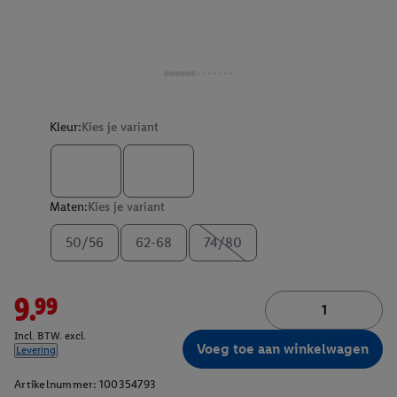
Kleur:
Kies je variant
Maten:
Kies je variant
50/56
62-68
74/80
9.99
Incl. BTW. excl.
Voeg toe aan winkelwagen
Levering
Artikelnummer:
100354793