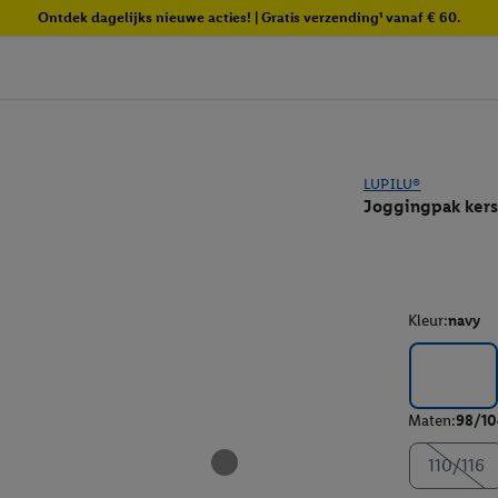
Ontdek dagelijks nieuwe acties! | Gratis verzending¹ vanaf € 60.
LUPILU®
Joggingpak kerst
Kleur:
navy
Maten:
98/10
110/116