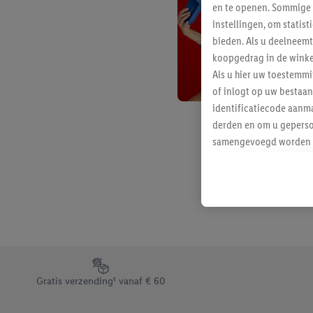
en te openen. Sommige 
instellingen, om statis
bieden. Als u deelneem
koopgedrag in de winke
Als u hier uw toestemm
of inlogt op uw bestaan
identificatiecode aanma
derden en om u geperso
samengevoegd worden me
aan u toegewezen werd
Als u hiermee akkoord g
u interesse hebt getoo
niet te kopen), ook op 
van uw gehashte e-mail
beschikt, meerdere ein
Onder “Aanpassen” kunt
Footerelement met de verschillende USPs van Lidl.be
Door op “weigeren” te k
Gratis verzending¹ vanaf € 60
“aanvaarden” te klikken
waaronder de bewaarter