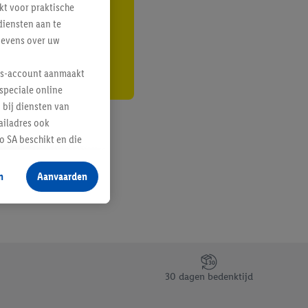
kt voor praktische
r
diensten aan te
gevens over uw
lus-account aanmaakt
speciale online
 bij diensten van
ailadres ook
 SA beschikt en die
 voor producten waarin
n
Aanvaarden
te voegen, maar het
n als er met behulp
arover Criteo SA
gevensverwerking.
taan. Door op
30 dagen bedenktijd
eer informatie,
 vooruitwerkende