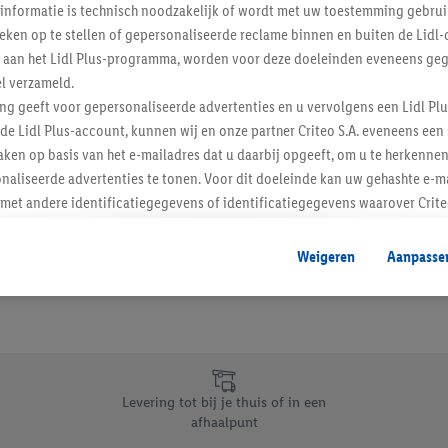
informatie is technisch noodzakelijk of wordt met uw toestemming gebrui
Schrijf je in op de newslette
tieken op te stellen of gepersonaliseerde reclame binnen en buiten de Lidl-
t aan het Lidl Plus-programma, worden voor deze doeleinden eveneens ge
l verzameld.
Inschrijven
ing geeft voor gepersonaliseerde advertenties en u vervolgens een Lidl P
de Lidl Plus-account, kunnen wij en onze partner Criteo S.A. eveneens een 
ken op basis van het e-mailadres dat u daarbij opgeeft, om u te herkennen
naliseerde advertenties te tonen. Voor dit doeleinde kan uw gehashte e-m
t andere identificatiegegevens of identificatiegegevens waarover Criteo
en.
aat, kunnen advertenties in het kader van retargeting, d.w.z. advertenties
Weigeren
Aanpasse
nd (bijvoorbeeld door het product in de webshop aan uw winkelmandje toe 
verschillende apparaten en verschillende Lidl-diensten worden weergegeve
adres en eventuele andere identificatiegegevens/identificatiegegevens wa
dapparaten of Lidl-diensten aan u kunnen worden toegewezen.
 u individuele doeleinden toestaan en meer informatie vinden over de ge
likken, kunt u alleen het gebruik van de noodzakelijke technologieën toes
Levering tot bij je thuis of in een
, stemt u in met alle verwerkingen voor alle bovengenoemde doeleinden. M
afhaalpunt
mijn van de gegevens en uw recht om uw toestemming te allen tijde met