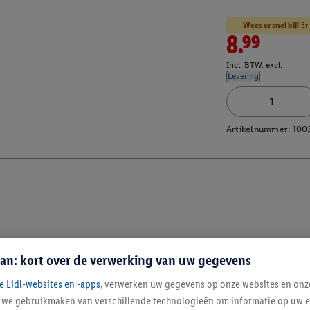
Wees er snel bij!
Er 
8.99
Incl. BTW. excl.
Levering
Artikelnummer:
100
an: kort over de verwerking van uw gegevens
e Lidl-websites en -apps
, verwerken uw gegevens op onze websites en onz
j we gebruikmaken van verschillende technologieën om informatie op uw e
Blijf op de hoo