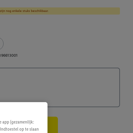
zijn nog enkele stuks beschikbaar.
396613001
e app (gezamenlijk:
indtoestel op te slaan
gte