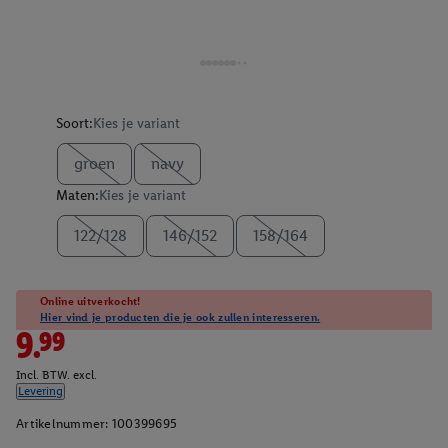
Soort:
Kies je variant
groen
navy
Maten:
Kies je variant
122/128
146/152
158/164
Online uitverkocht!
Hier vind je producten die je ook zullen interesseren.
9.99
Incl. BTW. excl.
Levering
Artikelnummer:
100399695