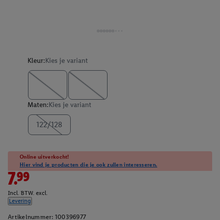
Kleur:
Kies je variant
Maten:
Kies je variant
122/128
Online uitverkocht!
Hier vind je producten die je ook zullen interesseren.
7.99
Incl. BTW. excl.
Levering
Artikelnummer:
100396977