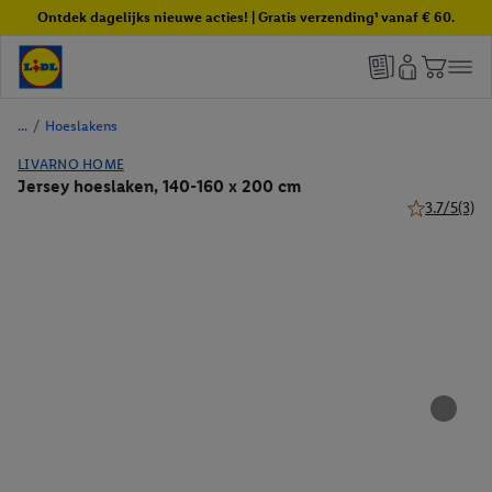
Ontdek dagelijks nieuwe acties! | Gratis verzending¹ vanaf € 60.
/
Hoeslakens
LIVARNO HOME
Jersey hoeslaken, 140-160 x 200 cm
3.7/5
(3)
3.7 van 5 ste