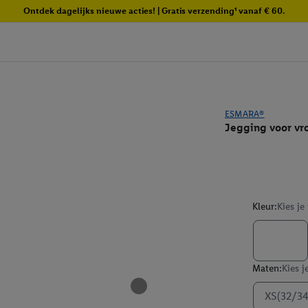
Ontdek dagelijks nieuwe acties! | Gratis verzending¹ vanaf € 60.
ESMARA®
Jegging voor vr
Kleur:
Kies je
Maten:
Kies j
XS(32/34