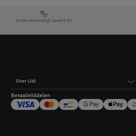
Door op “weigeren” te k
“aanvaarden” te klikken
Footerelement met de verschillende USPs van Lidl.be
waaronder de bewaarter
Gratis verzending¹ vanaf € 60
kracht in te trekken, vi
Over Lidl
Betaalmiddelen