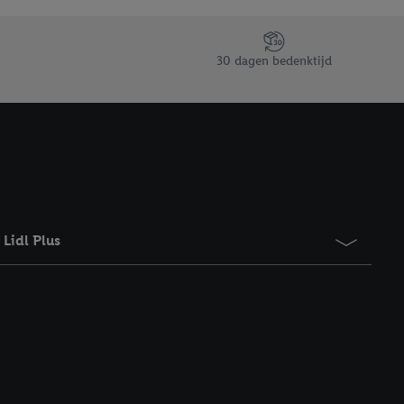
taan. Door op
eer informatie,
 vooruitwerkende
30 dagen bedenktijd
Lidl Plus