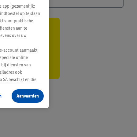
e app (gezamenlijk:
indtoestel op te slaan
kt voor praktische
diensten aan te
gte
gevens over uw
r
lus-account aanmaakt
speciale online
 bij diensten van
ailadres ook
 SA beschikt en die
 voor producten waarin
n
Aanvaarden
te voegen, maar het
n als er met behulp
arover Criteo SA
gevensverwerking.