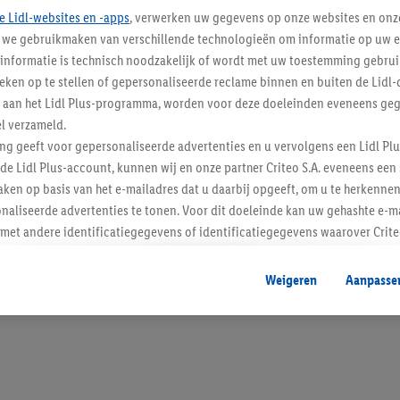
e Lidl-websites en -apps
, verwerken uw gegevens op onze websites en onz
j we gebruikmaken van verschillende technologieën om informatie op uw e
informatie is technisch noodzakelijk of wordt met uw toestemming gebrui
tieken op te stellen of gepersonaliseerde reclame binnen en buiten de Lidl-
Blijf op de hoo
t aan het Lidl Plus-programma, worden voor deze doeleinden eveneens ge
l verzameld.
Schrijf je in op de newslette
ing geeft voor gepersonaliseerde advertenties en u vervolgens een Lidl P
de Lidl Plus-account, kunnen wij en onze partner Criteo S.A. eveneens een 
Inschrijven
ken op basis van het e-mailadres dat u daarbij opgeeft, om u te herkennen
naliseerde advertenties te tonen. Voor dit doeleinde kan uw gehashte e-m
t andere identificatiegegevens of identificatiegegevens waarover Criteo
en.
aat, kunnen advertenties in het kader van retargeting, d.w.z. advertenties
Weigeren
Aanpasse
nd (bijvoorbeeld door het product in de webshop aan uw winkelmandje toe 
verschillende apparaten en verschillende Lidl-diensten worden weergegeve
adres en eventuele andere identificatiegegevens/identificatiegegevens wa
dapparaten of Lidl-diensten aan u kunnen worden toegewezen.
 u individuele doeleinden toestaan en meer informatie vinden over de ge