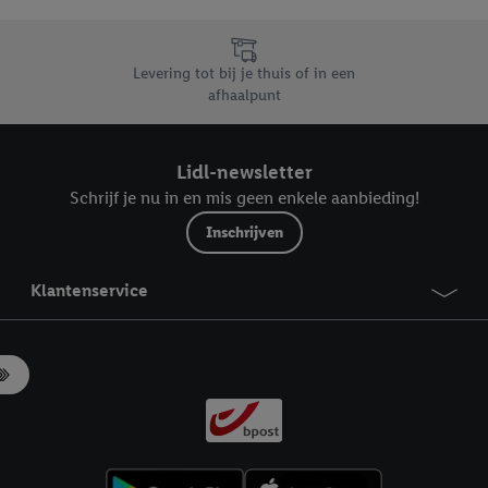
likken, kunt u alleen het gebruik van de noodzakelijke technologieën toes
, stemt u in met alle verwerkingen voor alle bovengenoemde doeleinden. M
mijn van de gegevens en uw recht om uw toestemming te allen tijde met
Levering tot bij je thuis of in een
ndt u in onze
privacyverklaring
.
Je vindt het impressum hier.
afhaalpunt
Lidl-newsletter
Schrijf je nu in en mis geen enkele aanbieding!
Inschrijven
Klantenservice