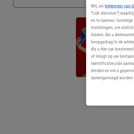
Wij, als
beheerder van d
“Lidl-diensten”) waarbi
en te openen. Sommige 
instellingen, om statis
bieden. Als u deelneem
koopgedrag in de winke
Als u hier uw toestemm
of inlogt op uw bestaan
identificatiecode aanma
derden en om u geperso
samengevoegd worden me
aan u toegewezen werd
Als u hiermee akkoord g
u interesse hebt getoo
niet te kopen), ook op 
van uw gehashte e-mail
beschikt, meerdere ein
Onder “Aanpassen” kunt