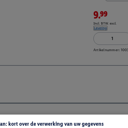
9.99
Incl. BTW. excl.
Levering
Artikelnummer:
100
an: kort over de verwerking van uw gegevens