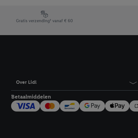
Door op “weigeren” te k
“aanvaarden” te klikken
Footerelement met de verschillende USPs van Lidl.be
waaronder de bewaarter
Gratis verzending¹ vanaf € 60
kracht in te trekken, vi
Over Lidl
Betaalmiddelen