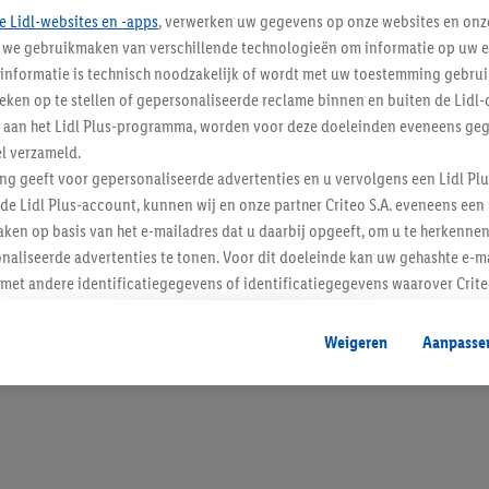
e Lidl-websites en -apps
, verwerken uw gegevens op onze websites en onz
j we gebruikmaken van verschillende technologieën om informatie op uw e
informatie is technisch noodzakelijk of wordt met uw toestemming gebrui
tieken op te stellen of gepersonaliseerde reclame binnen en buiten de Lidl-
Blijf op de hoo
t aan het Lidl Plus-programma, worden voor deze doeleinden eveneens ge
l verzameld.
Schrijf je in op de newslette
ing geeft voor gepersonaliseerde advertenties en u vervolgens een Lidl P
de Lidl Plus-account, kunnen wij en onze partner Criteo S.A. eveneens een 
Inschrijven
ken op basis van het e-mailadres dat u daarbij opgeeft, om u te herkennen
naliseerde advertenties te tonen. Voor dit doeleinde kan uw gehashte e-m
t andere identificatiegegevens of identificatiegegevens waarover Criteo
en.
aat, kunnen advertenties in het kader van retargeting, d.w.z. advertenties
Weigeren
Aanpasse
nd (bijvoorbeeld door het product in de webshop aan uw winkelmandje toe 
verschillende apparaten en verschillende Lidl-diensten worden weergegeve
adres en eventuele andere identificatiegegevens/identificatiegegevens wa
dapparaten of Lidl-diensten aan u kunnen worden toegewezen.
 u individuele doeleinden toestaan en meer informatie vinden over de ge