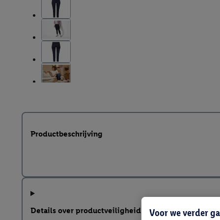
Productbeschrijving
Details over productveiligheid
Voor we verder ga