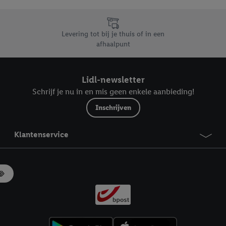
likken, kunt u alleen het gebruik van de noodzakelijke technologieën toes
, stemt u in met alle verwerkingen voor alle bovengenoemde doeleinden. M
mijn van de gegevens en uw recht om uw toestemming te allen tijde met
Levering tot bij je thuis of in een
ndt u in onze
privacyverklaring
.
Je vindt het impressum hier.
afhaalpunt
Lidl-newsletter
Schrijf je nu in en mis geen enkele aanbieding!
Inschrijven
Klantenservice