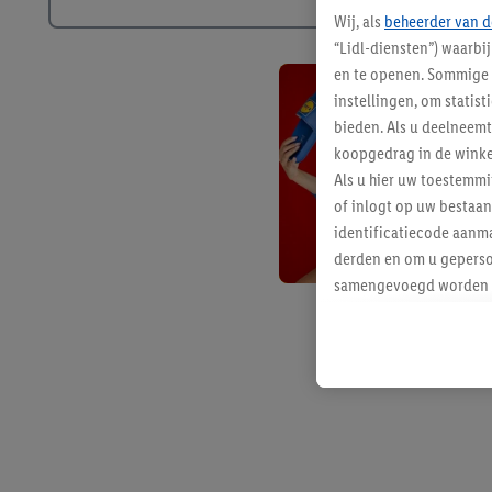
Wij, als
beheerder van d
“Lidl-diensten”) waarbi
en te openen. Sommige 
instellingen, om statis
bieden. Als u deelneem
koopgedrag in de winke
Als u hier uw toestemm
of inlogt op uw bestaan
identificatiecode aanma
derden en om u geperso
samengevoegd worden me
aan u toegewezen werd
Als u hiermee akkoord g
u interesse hebt getoo
niet te kopen), ook op 
van uw gehashte e-mail
beschikt, meerdere ein
Onder “Aanpassen” kunt