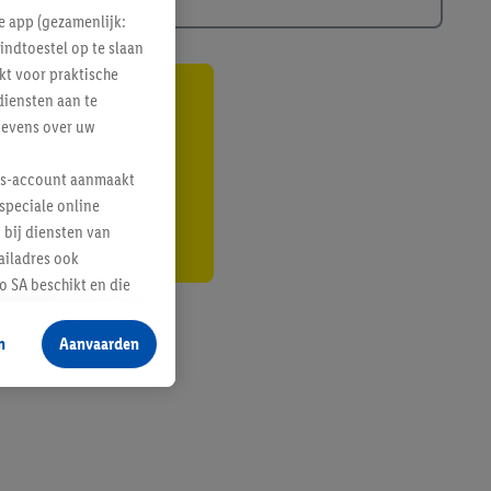
e app (gezamenlijk:
indtoestel op te slaan
kt voor praktische
diensten aan te
gte
gevens over uw
r
lus-account aanmaakt
speciale online
 bij diensten van
ailadres ook
 SA beschikt en die
 voor producten waarin
n
Aanvaarden
te voegen, maar het
n als er met behulp
arover Criteo SA
gevensverwerking.