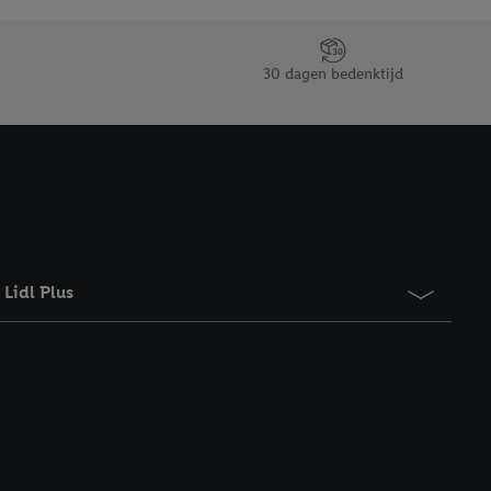
taan. Door op
eer informatie,
 vooruitwerkende
30 dagen bedenktijd
Lidl Plus