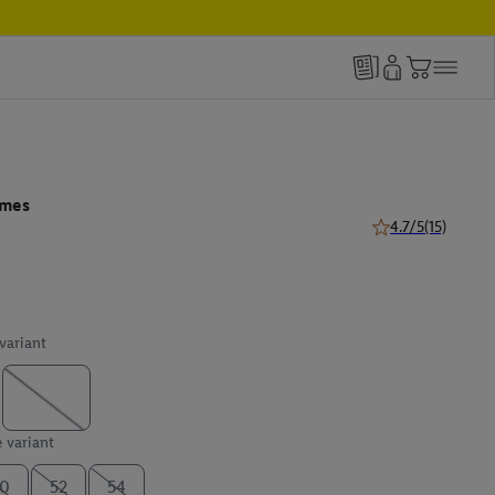
ames
4.7/5
(15)
4.7 van 5 sterren (
 variant
e variant
0
52
54