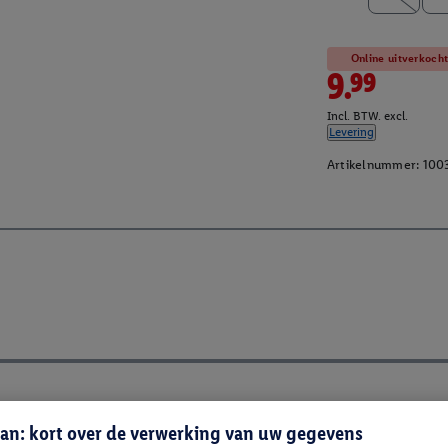
Online uitverkoch
9.99
Incl. BTW. excl.
Levering
Artikelnummer:
100
an: kort over de verwerking van uw gegevens