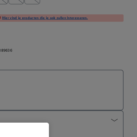
t!
Hier vind je producten die je ook zullen interesseren.
389636