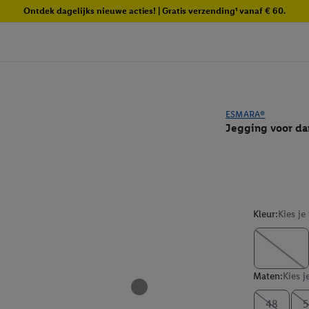
Ontdek dagelijks nieuwe acties! | Gratis verzending¹ vanaf € 60.
ESMARA®
Jegging voor d
Kleur:
Kies je
Maten:
Kies j
48
5