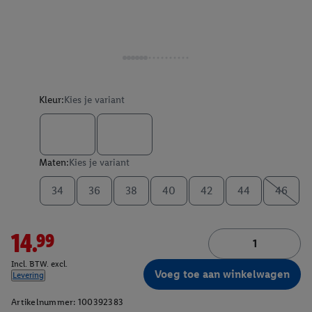
Kleur:
Kies je variant
Maten:
Kies je variant
34
36
38
40
42
44
46
14.99
Incl. BTW. excl.
Voeg toe aan winkelwagen
Levering
Artikelnummer:
100392383