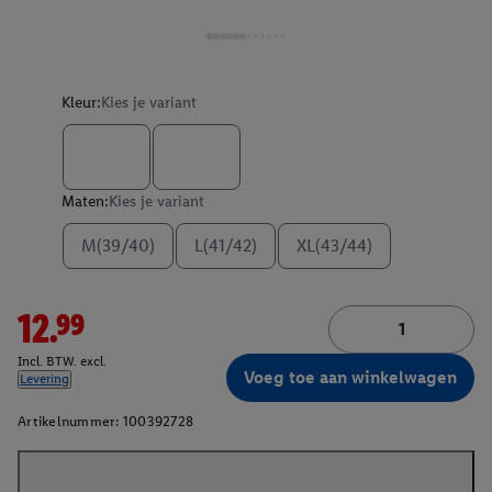
Kleur:
Kies je variant
Maten:
Kies je variant
M(39/40)
L(41/42)
XL(43/44)
12.99
Incl. BTW. excl.
Voeg toe aan winkelwagen
Levering
Artikelnummer:
100392728