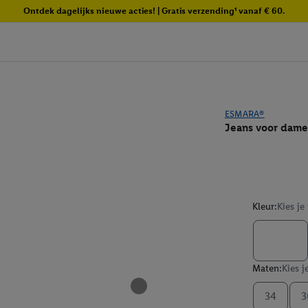
Ontdek dagelijks nieuwe acties! | Gratis verzending¹ vanaf € 60.
ESMARA®
Jeans voor dame
Kleur:
Kies je
Maten:
Kies j
34
3