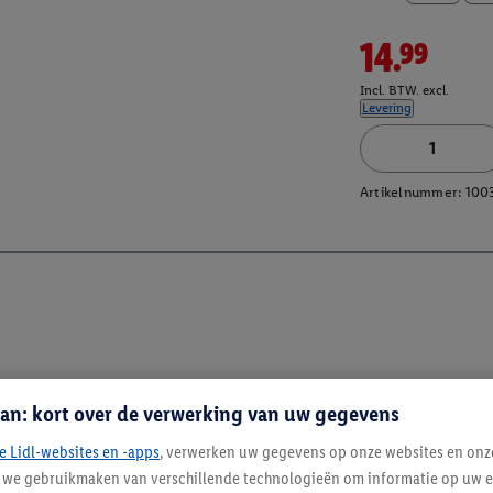
14.99
Incl. BTW. excl.
Levering
Artikelnummer:
100
an: kort over de verwerking van uw gegevens
e Lidl-websites en -apps
, verwerken uw gegevens op onze websites en onz
j we gebruikmaken van verschillende technologieën om informatie op uw e
Blijf op de hoo