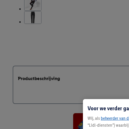
Productbeschrijving
Voor we verder ga
Wij, als
beheerder van d
“Lidl-diensten”) waarbi