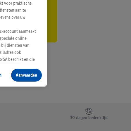
kt voor praktische
r
diensten aan te
gevens over uw
lus-account aanmaakt
speciale online
 bij diensten van
ailadres ook
 SA beschikt en die
 voor producten waarin
n
Aanvaarden
te voegen, maar het
n als er met behulp
arover Criteo SA
gevensverwerking.
taan. Door op
30 dagen bedenktijd
eer informatie,
 vooruitwerkende