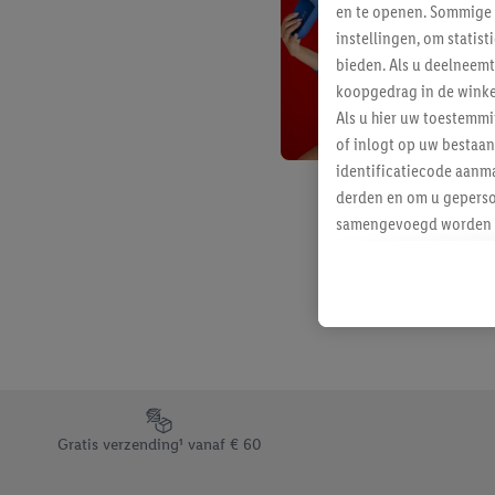
en te openen. Sommige 
instellingen, om statis
bieden. Als u deelneem
koopgedrag in de winke
Als u hier uw toestemm
of inlogt op uw bestaan
identificatiecode aanma
derden en om u geperso
samengevoegd worden me
aan u toegewezen werd
Als u hiermee akkoord g
u interesse hebt getoo
niet te kopen), ook op 
van uw gehashte e-mail
beschikt, meerdere ein
Onder “Aanpassen” kunt
Footerelement met de verschillende USPs van Lidl.be
Door op “weigeren” te k
Gratis verzending¹ vanaf € 60
“aanvaarden” te klikken
waaronder de bewaarter