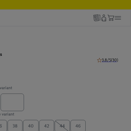
s
3.8/5
(30)
3.8 van 5 sterren (
 variant
e variant
6
38
40
42
44
46