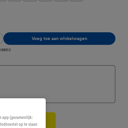
Voeg toe aan winkelwagen
398912
e app (gezamenlijk:
indtoestel op te slaan
gte