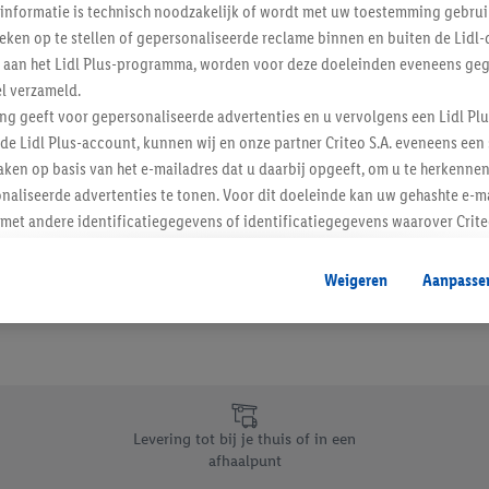
informatie is technisch noodzakelijk of wordt met uw toestemming gebrui
Schrijf je in op de newslette
tieken op te stellen of gepersonaliseerde reclame binnen en buiten de Lidl-
t aan het Lidl Plus-programma, worden voor deze doeleinden eveneens ge
l verzameld.
Inschrijven
ing geeft voor gepersonaliseerde advertenties en u vervolgens een Lidl P
de Lidl Plus-account, kunnen wij en onze partner Criteo S.A. eveneens een 
ken op basis van het e-mailadres dat u daarbij opgeeft, om u te herkennen
naliseerde advertenties te tonen. Voor dit doeleinde kan uw gehashte e-m
t andere identificatiegegevens of identificatiegegevens waarover Criteo
en.
aat, kunnen advertenties in het kader van retargeting, d.w.z. advertenties
Weigeren
Aanpasse
nd (bijvoorbeeld door het product in de webshop aan uw winkelmandje toe 
verschillende apparaten en verschillende Lidl-diensten worden weergegeve
adres en eventuele andere identificatiegegevens/identificatiegegevens wa
dapparaten of Lidl-diensten aan u kunnen worden toegewezen.
 u individuele doeleinden toestaan en meer informatie vinden over de ge
likken, kunt u alleen het gebruik van de noodzakelijke technologieën toes
Levering tot bij je thuis of in een
, stemt u in met alle verwerkingen voor alle bovengenoemde doeleinden. M
afhaalpunt
mijn van de gegevens en uw recht om uw toestemming te allen tijde met