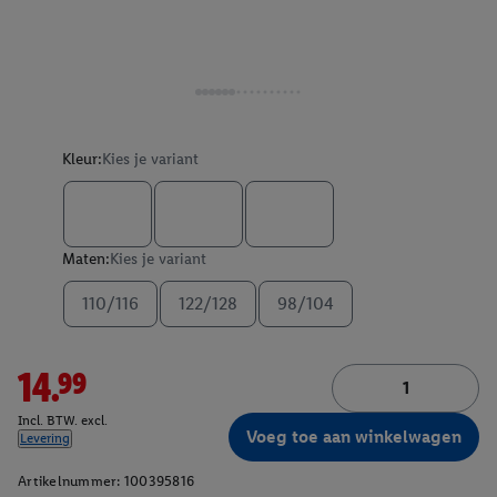
Kleur:
Kies je variant
Maten:
Kies je variant
110/116
122/128
98/104
14.99
Incl. BTW. excl.
Voeg toe aan winkelwagen
Levering
Artikelnummer:
100395816