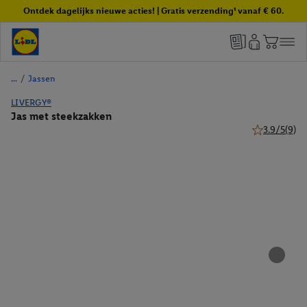
Ontdek dagelijks nieuwe acties! | Gratis verzending¹ vanaf € 60.
/
Jassen
LIVERGY®
Jas met steekzakken
3.9/5
(9)
3.9 van 5 ste