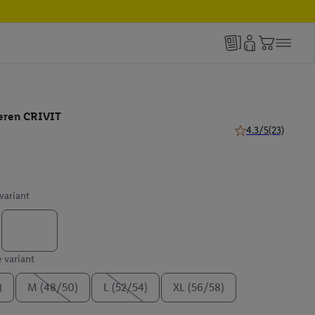
heren CRIVIT
4.3/5
(23)
4.3 van 5 sterren (
 variant
e variant
)
M (48/50)
L (52/54)
XL (56/58)