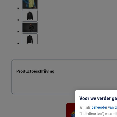
Productbeschrijving
Voor we verder ga
Wij, als
beheerder van d
“Lidl-diensten”) waarbi