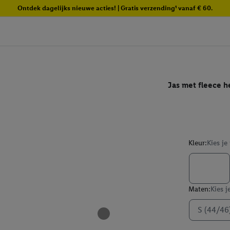
Ontdek dagelijks nieuwe acties! | Gratis verzending¹ vanaf € 60.
Jas met fleece 
Kleur:
Kies je
Maten:
Kies j
S (44/46