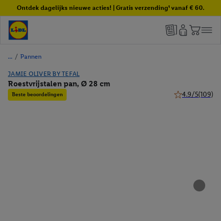
Ontdek dagelijks nieuwe acties! | Gratis verzending¹ vanaf € 60.
/
Pannen
JAMIE OLIVER BY TEFAL
Roestvrijstalen pan, Ø 28 cm
4.9/5
(109)
Beste beoordelingen
4.9 van 5 sterre