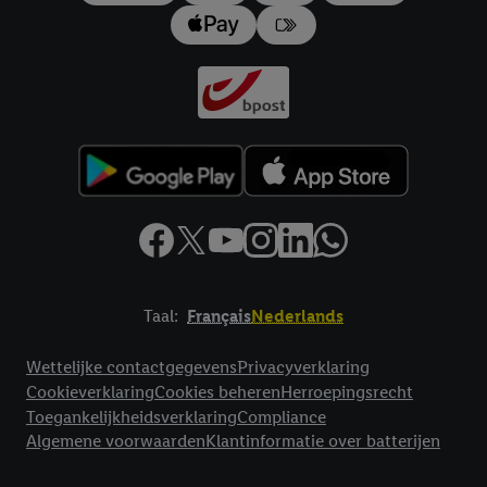
impressum hier.
Taal:
Français
Nederlands
Footerelement met links naar juridische teksten
Wettelijke contactgegevens
Privacyverklaring
Cookieverklaring
Cookies beheren
Herroepingsrecht
Toegankelijkheidsverklaring
Compliance
Algemene voorwaarden
Klantinformatie over batterijen